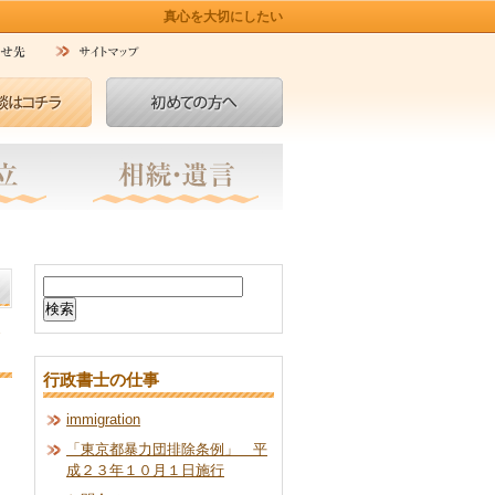
真心を大切にしたい
検
索:
行政書士の仕事
immigration
「東京都暴力団排除条例」 平
成２３年１０月１日施行