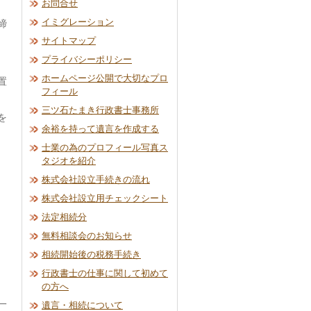
お問合せ
イミグレーション
締
サイトマップ
プライバシーポリシー
ホームページ公開で大切なプロ
置
フィール
三ツ石たまき行政書士事務所
を
余裕を持って遺言を作成する
士業の為のプロフィール写真ス
タジオを紹介
株式会社設立手続きの流れ
株式会社設立用チェックシート
法定相続分
無料相談会のお知らせ
相続開始後の税務手続き
行政書士の仕事に関して初めて
の方へ
一
遺言・相続について